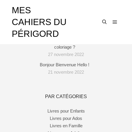
MES
CAHIERS DU
ARTICLES RÉCENTS
Menu pr
Rechercher
PÉRIGORD
Pourquoi est-il important pour les enfants de faire du
coloriage ?
27 novembre 2022
Bonjour Bienvenue Hello !
21 novembre 2022
PAR CATÉGORIES
Livres pour Enfants
Livres pour Ados
Livres en Famille