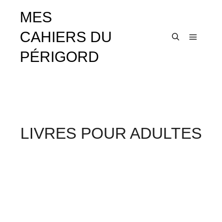
MES
CAHIERS DU
Menu pr
Rechercher
PÉRIGORD
LIVRES POUR ADULTES
Acheter sur Amazon
5,99
€